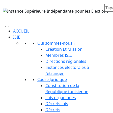
ACCUEIL
ISIE
Qui sommes-nous ?
Création Et Mission
Membres ISIE
Directions régionales
Instances électorales à
l’étranger
Cadre Juridique
Constitution de la
République tunisienne
Lois organiques
Décrets-lois
Décrets