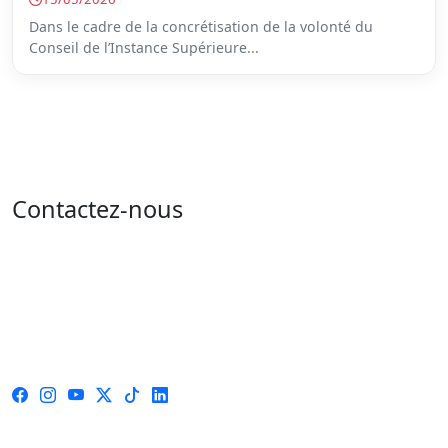
Dans le cadre de la concrétisation de la volonté du
Conseil de l’Instance Supérieure...
Contactez-nous
Adresse : 05 rue de l'île de Sardaigne - les jardins du
lac - 1053 Tunis
Email : contact@isie.tn / boc@isie.tn
Tél : 00 216 70 018 555
Fax : 00 216 71 190 924