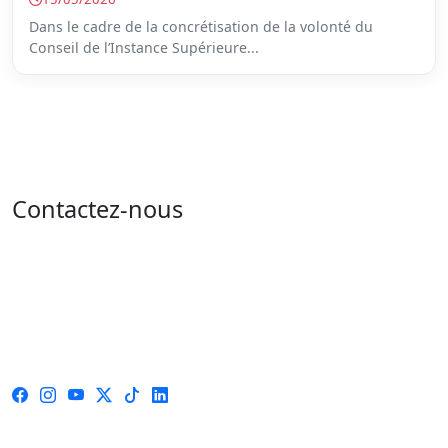
Dans le cadre de la concrétisation de la volonté du
Conseil de l’Instance Supérieure...
Contactez-nous
Adresse : 05 rue de l'île de Sardaigne - les jardins du
lac - 1053 Tunis
Email : contact@isie.tn / boc@isie.tn
Tél : 00 216 70 018 555
Fax : 00 216 71 190 924