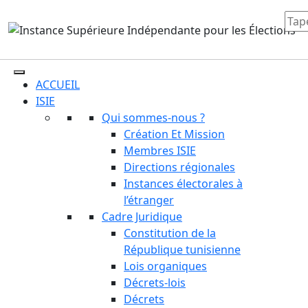
ACCUEIL
ISIE
Qui sommes-nous ?
Création Et Mission
Membres ISIE
Directions régionales
Instances électorales à
l’étranger
Cadre Juridique
Constitution de la
République tunisienne
Lois organiques
Décrets-lois
Décrets