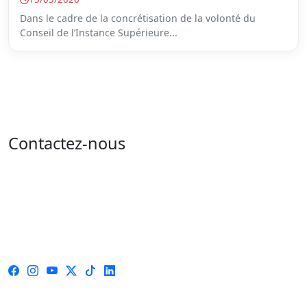
Dans le cadre de la concrétisation de la volonté du
Conseil de l’Instance Supérieure...
Contactez-nous
Adresse : 05 rue de l'île de Sardaigne - les jardins du
lac - 1053 Tunis
Email : contact@isie.tn / boc@isie.tn
Tél : 00 216 70 018 555
Fax : 00 216 71 190 924