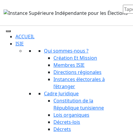
ACCUEIL
ISIE
Qui sommes-nous ?
Création Et Mission
Membres ISIE
Directions régionales
Instances électorales à
l’étranger
Cadre Juridique
Constitution de la
République tunisienne
Lois organiques
Décrets-lois
Décrets