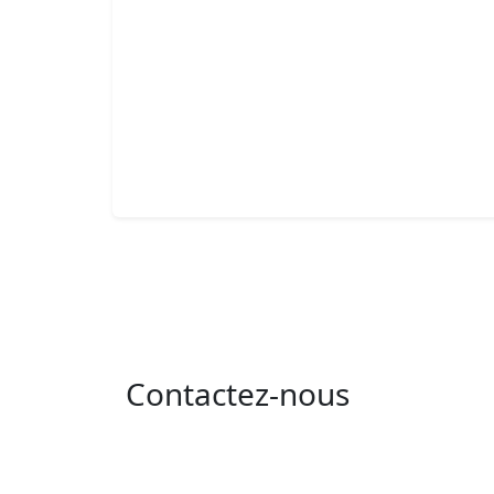
Contactez-nous
Adresse : 05 rue de l'île de Sardaigne - les
jardins du lac - 1053 Tunis
Email : contact@isie.tn / boc@isie.tn