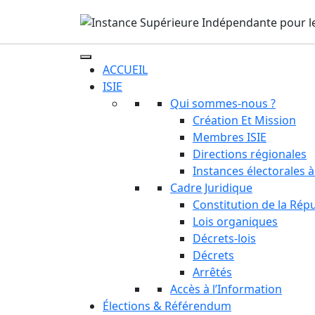
ACCUEIL
ISIE
Qui sommes-nous ?
Création Et Mission
Membres ISIE
Directions régionales
Instances électorales à
Cadre Juridique
Constitution de la Rép
Lois organiques
Décrets-lois
Décrets
Arrêtés
Accès à l’Information
Élections & Référendum