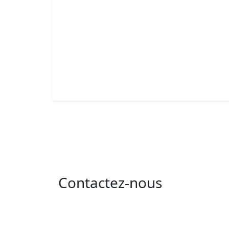
Contactez-nous
Adresse : 05 rue de l'île de Sardaigne - les
jardins du lac - 1053 Tunis
Email : contact@isie.tn / boc@isie.tn