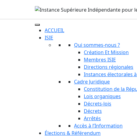
ACCUEIL
ISIE
Qui sommes-nous ?
Création Et Mission
Membres ISIE
Directions régionales
Instances électorales à
Cadre Juridique
Constitution de la Rép
Lois organiques
Décrets-lois
Décrets
Arrêtés
Accès à l’Information
Élections & Référendum