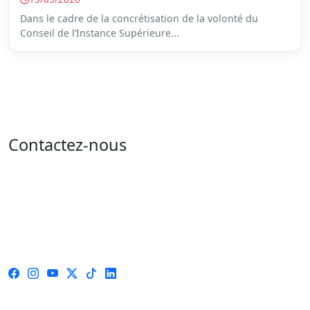
Dans le cadre de la concrétisation de la volonté du
Conseil de l’Instance Supérieure...
Contactez-nous
Adresse : 05 rue de l'île de Sardaigne - les jardins du
lac - 1053 Tunis
Email : contact@isie.tn / boc@isie.tn
Tél : 00 216 70 018 555
Fax : 00 216 71 190 924