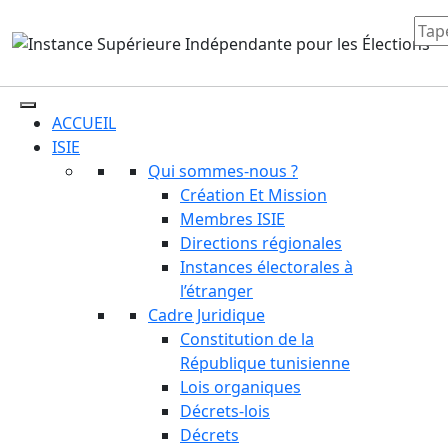
ACCUEIL
ISIE
Qui sommes-nous ?
Création Et Mission
Membres ISIE
Directions régionales
Instances électorales à
l’étranger
Cadre Juridique
Constitution de la
République tunisienne
Lois organiques
Décrets-lois
Décrets