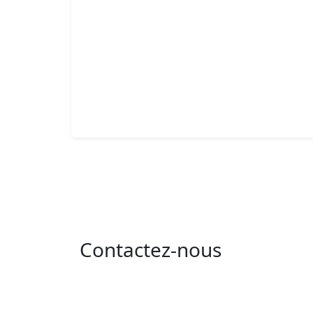
Contactez-nous
Adresse : 05 rue de l'île de Sardaigne - les
jardins du lac - 1053 Tunis
Email : contact@isie.tn / boc@isie.tn