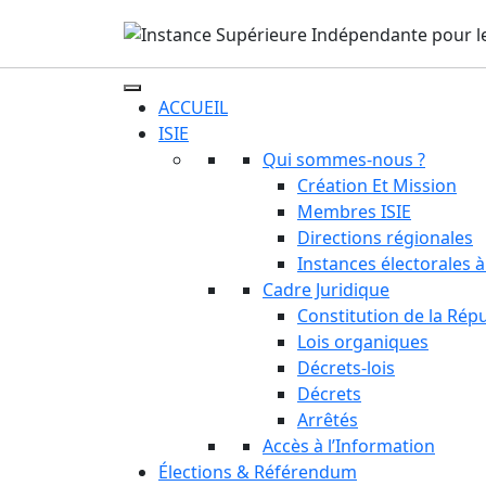
ACCUEIL
ISIE
Qui sommes-nous ?
Création Et Mission
Membres ISIE
Directions régionales
Instances électorales à
Cadre Juridique
Constitution de la Rép
Lois organiques
Décrets-lois
Décrets
Arrêtés
Accès à l’Information
Élections & Référendum