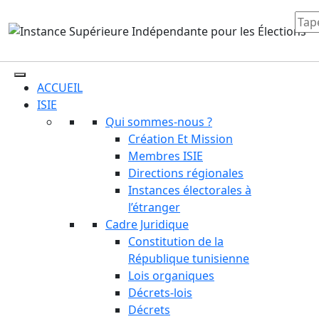
ACCUEIL
ISIE
Qui sommes-nous ?
Création Et Mission
Membres ISIE
Directions régionales
Instances électorales à
l’étranger
Cadre Juridique
Constitution de la
République tunisienne
Lois organiques
Décrets-lois
Décrets