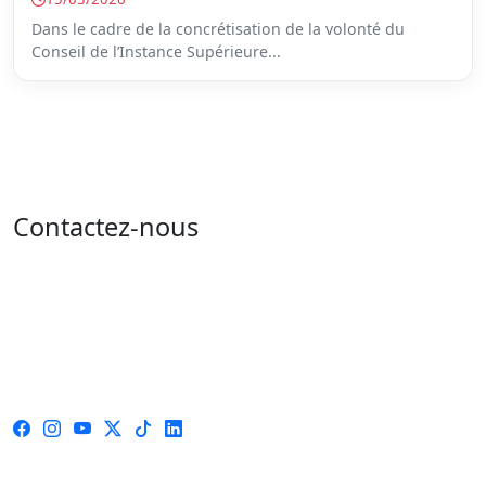
Dans le cadre de la concrétisation de la volonté du
Conseil de l’Instance Supérieure...
Contactez-nous
Adresse : 05 rue de l'île de Sardaigne - les jardins du
lac - 1053 Tunis
Email : contact@isie.tn / boc@isie.tn
Tél : 00 216 70 018 555
Fax : 00 216 71 190 924