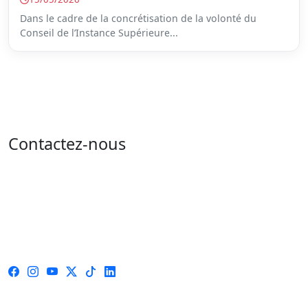
Dans le cadre de la concrétisation de la volonté du
Conseil de l’Instance Supérieure...
Contactez-nous
Adresse : 05 rue de l'île de Sardaigne - les jardins du
lac - 1053 Tunis
Email : contact@isie.tn / boc@isie.tn
Tél : 00 216 70 018 555
Fax : 00 216 71 190 924