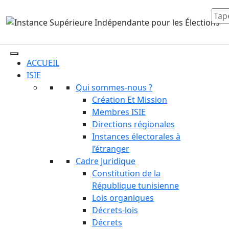
ACCUEIL
ISIE
Qui sommes-nous ?
Création Et Mission
Membres ISIE
Directions régionales
Instances électorales à
l’étranger
Cadre Juridique
Constitution de la
République tunisienne
Lois organiques
Décrets-lois
Décrets