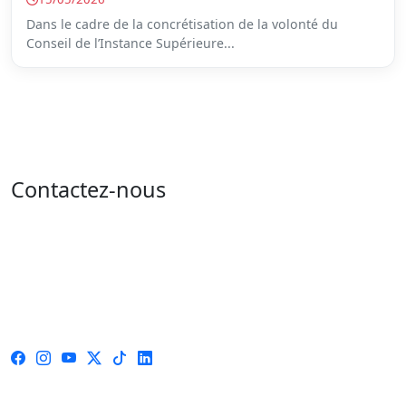
Dans le cadre de la concrétisation de la volonté du
Conseil de l’Instance Supérieure...
Contactez-nous
Adresse : 05 rue de l'île de Sardaigne - les jardins du
lac - 1053 Tunis
Email : contact@isie.tn / boc@isie.tn
Tél : 00 216 70 018 555
Fax : 00 216 71 190 924