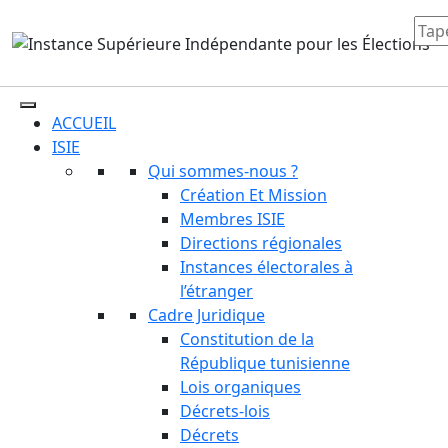
ACCUEIL
ISIE
Qui sommes-nous ?
Création Et Mission
Membres ISIE
Directions régionales
Instances électorales à
l’étranger
Cadre Juridique
Constitution de la
République tunisienne
Lois organiques
Décrets-lois
Décrets