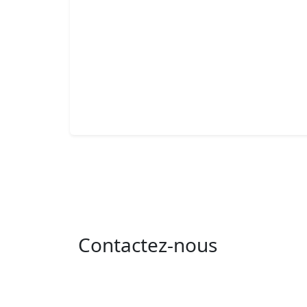
Contactez-nous
Adresse : 05 rue de l'île de Sardaigne - les
jardins du lac - 1053 Tunis
Email : contact@isie.tn / boc@isie.tn