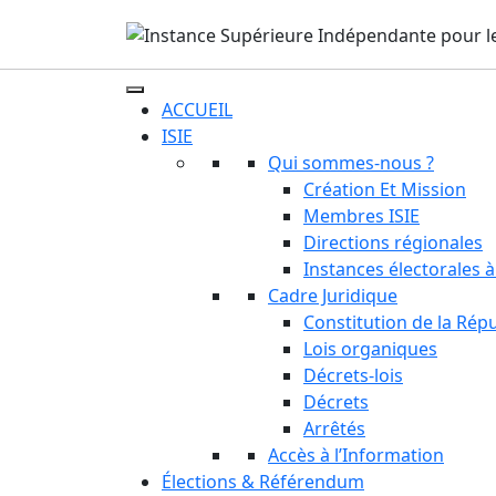
ACCUEIL
ISIE
Qui sommes-nous ?
Création Et Mission
Membres ISIE
Directions régionales
Instances électorales à
Cadre Juridique
Constitution de la Rép
Lois organiques
Décrets-lois
Décrets
Arrêtés
Accès à l’Information
Élections & Référendum