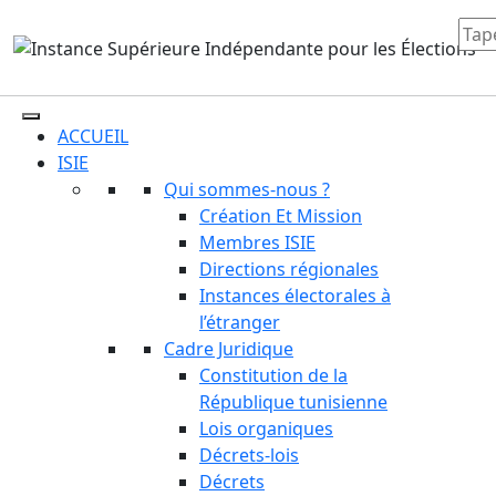
ACCUEIL
ISIE
Qui sommes-nous ?
Création Et Mission
Membres ISIE
Directions régionales
Instances électorales à
l’étranger
Cadre Juridique
Constitution de la
République tunisienne
Lois organiques
Décrets-lois
Décrets