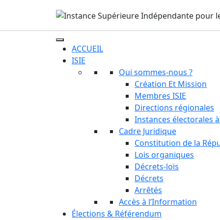
ACCUEIL
ISIE
Qui sommes-nous ?
Création Et Mission
Membres ISIE
Directions régionales
Instances électorales à
Cadre Juridique
Constitution de la Rép
Lois organiques
Décrets-lois
Décrets
Arrêtés
Accès à l’Information
Élections & Référendum