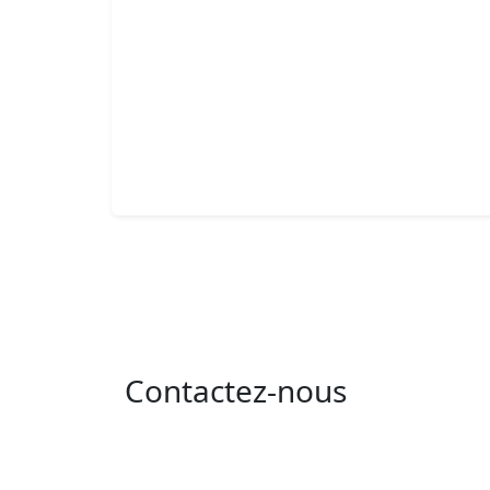
Contactez-nous
Adresse : 05 rue de l'île de Sardaigne - les
jardins du lac - 1053 Tunis
Email : contact@isie.tn / boc@isie.tn