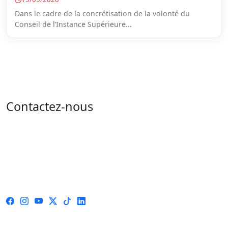
Dans le cadre de la concrétisation de la volonté du
Conseil de l’Instance Supérieure...
Contactez-nous
Adresse : 05 rue de l'île de Sardaigne - les jardins du
lac - 1053 Tunis
Email : contact@isie.tn / boc@isie.tn
Tél : 00 216 70 018 555
Fax : 00 216 71 190 924