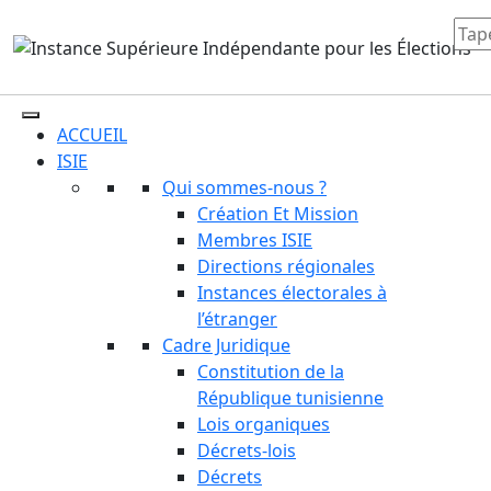
ACCUEIL
ISIE
Qui sommes-nous ?
Création Et Mission
Membres ISIE
Directions régionales
Instances électorales à
l’étranger
Cadre Juridique
Constitution de la
République tunisienne
Lois organiques
Décrets-lois
Décrets