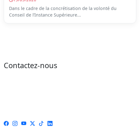
Dans le cadre de la concrétisation de la volonté du
Conseil de l’Instance Supérieure...
Contactez-nous
Adresse : 05 rue de l'île de Sardaigne - les jardins du
lac - 1053 Tunis
Email : contact@isie.tn / boc@isie.tn
Tél : 00 216 70 018 555
Fax : 00 216 71 190 924