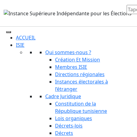
ACCUEIL
ISIE
Qui sommes-nous ?
Création Et Mission
Membres ISIE
Directions régionales
Instances électorales à
l’étranger
Cadre Juridique
Constitution de la
République tunisienne
Lois organiques
Décrets-lois
Décrets