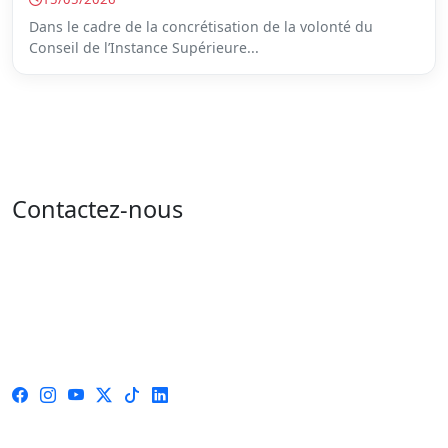
Dans le cadre de la concrétisation de la volonté du
Conseil de l’Instance Supérieure...
Contactez-nous
Adresse : 05 rue de l'île de Sardaigne - les jardins du
lac - 1053 Tunis
Email : contact@isie.tn / boc@isie.tn
Tél : 00 216 70 018 555
Fax : 00 216 71 190 924