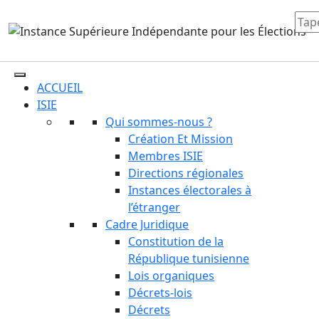
ACCUEIL
ISIE
Qui sommes-nous ?
Création Et Mission
Membres ISIE
Directions régionales
Instances électorales à
l’étranger
Cadre Juridique
Constitution de la
République tunisienne
Lois organiques
Décrets-lois
Décrets