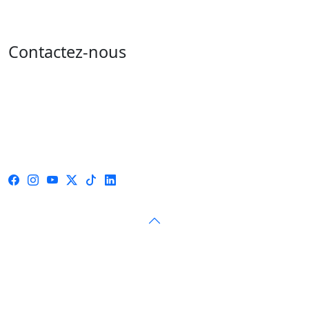
Contactez-nous
Adresse : 05 rue de l'île de Sardaigne - les jardins du
lac - 1053 Tunis
Email : contact@isie.tn / boc@isie.tn
Tél : 00 216 70 018 555
Fax : 00 216 71 190 924
© 2026 — Instance Supérieure Indépendante pour les
Élections — Tous droits réservés