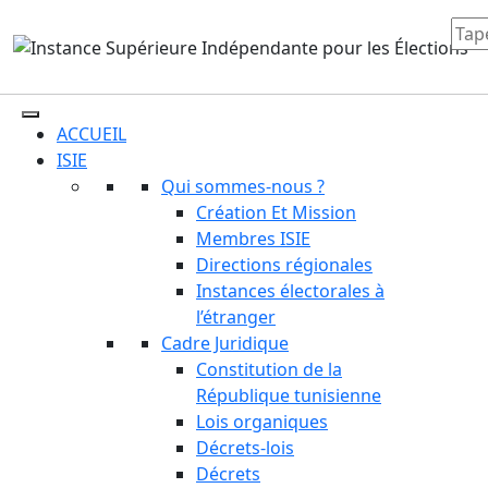
ACCUEIL
ISIE
Qui sommes-nous ?
Création Et Mission
Membres ISIE
Directions régionales
Instances électorales à
l’étranger
Cadre Juridique
Constitution de la
République tunisienne
Lois organiques
Décrets-lois
Décrets