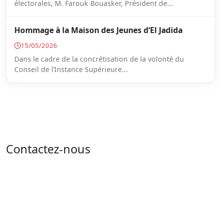
électorales, M. Farouk Bouasker, Président de...
Hommage à la Maison des Jeunes d’El Jadida
15/05/2026
Dans le cadre de la concrétisation de la volonté du
Conseil de l’Instance Supérieure...
Contactez-nous
Adresse : 05 rue de l'île de Sardaigne - les jardins du
lac - 1053 Tunis
Email : contact@isie.tn / boc@isie.tn
Tél : 00 216 70 018 555
Fax : 00 216 71 190 924