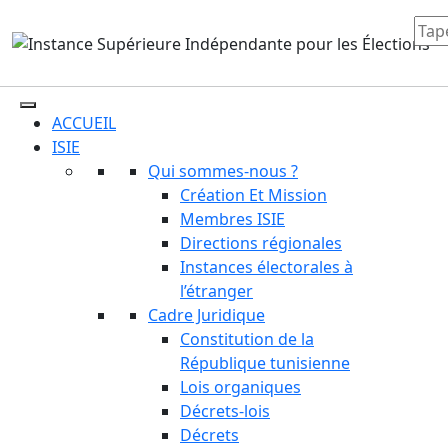
ACCUEIL
ISIE
Qui sommes-nous ?
Création Et Mission
Membres ISIE
Directions régionales
Instances électorales à
l’étranger
Cadre Juridique
Constitution de la
République tunisienne
Lois organiques
Décrets-lois
Décrets