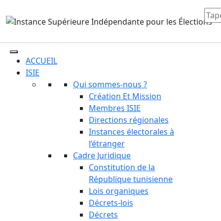
ACCUEIL
ISIE
Qui sommes-nous ?
Création Et Mission
Membres ISIE
Directions régionales
Instances électorales à
l’étranger
Cadre Juridique
Constitution de la
République tunisienne
Lois organiques
Décrets-lois
Décrets