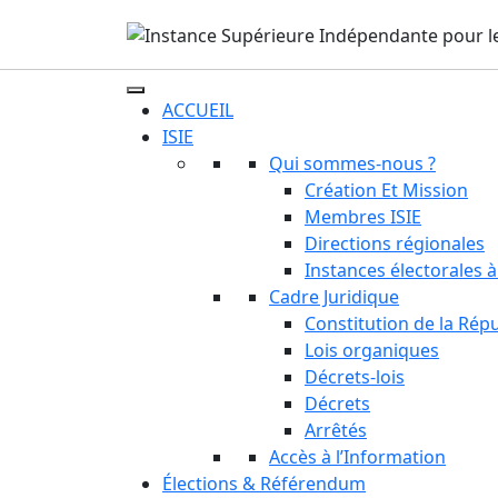
ACCUEIL
ISIE
Qui sommes-nous ?
Création Et Mission
Membres ISIE
Directions régionales
Instances électorales à
Cadre Juridique
Constitution de la Rép
Lois organiques
Décrets-lois
Décrets
Arrêtés
Accès à l’Information
Élections & Référendum