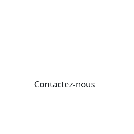
Contactez-nous
Adresse : 05 rue de l'île de Sardaigne - les
jardins du lac - 1053 Tunis
Email : contact@isie.tn / boc@isie.tn
Tél : 00 216 70 018 555
Fax : 00 216 71 190 924