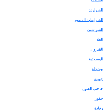
الشبيكة
الشراردة
الشرايطية القصور
الشواشين
العلا
القيروان
الوسلاتية
بوحجلة
جهينة
حاجب العيون
حفوز
رقادة