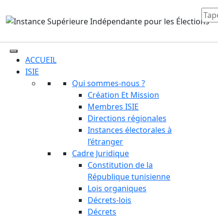
ACCUEIL
ISIE
Qui sommes-nous ?
Création Et Mission
Membres ISIE
Directions régionales
Instances électorales à
l’étranger
Cadre Juridique
Constitution de la
République tunisienne
Lois organiques
Décrets-lois
Décrets