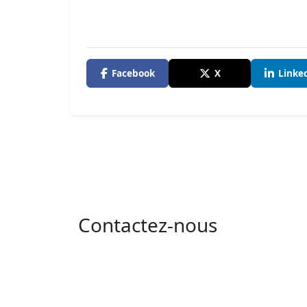
Facebook
X
Linke
Contactez-nous
Adresse : 05 rue de l'île de Sardaigne - les
jardins du lac - 1053 Tunis
Email : contact@isie.tn / boc@isie.tn
Tél : 00 216 70 018 555