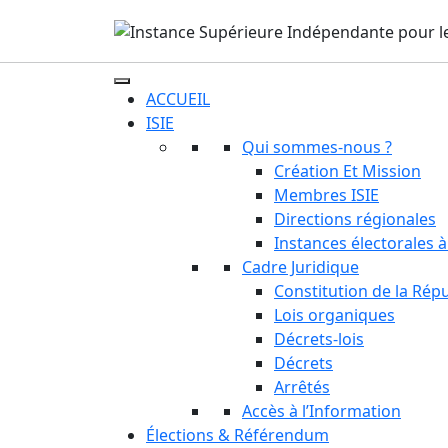
ACCUEIL
ISIE
Qui sommes-nous ?
Création Et Mission
Membres ISIE
Directions régionales
Instances électorales à
Cadre Juridique
Constitution de la Rép
Lois organiques
Décrets-lois
Décrets
Arrêtés
Accès à l’Information
Élections & Référendum