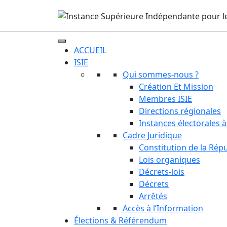
ACCUEIL
ISIE
Qui sommes-nous ?
Création Et Mission
Membres ISIE
Directions régionales
Instances électorales à
Cadre Juridique
Constitution de la Rép
Lois organiques
Décrets-lois
Décrets
Arrêtés
Accès à l’Information
Élections & Référendum