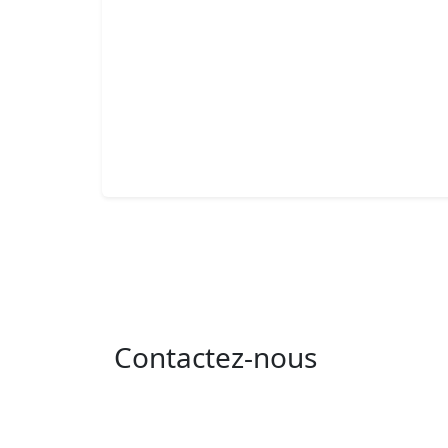
Contactez-nous
Adresse : 05 rue de l'île de Sardaigne - les
jardins du lac - 1053 Tunis
Email : contact@isie.tn / boc@isie.tn